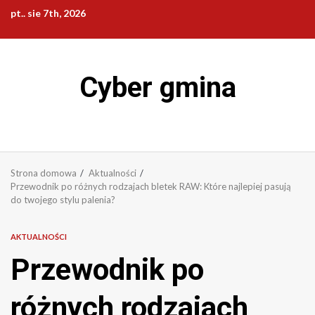
Przejdź
pt.. sie 7th, 2026
do
treści
Cyber gmina
Strona domowa
Aktualności
Przewodnik po różnych rodzajach bletek RAW: Które najlepiej pasują
do twojego stylu palenia?
AKTUALNOŚCI
Przewodnik po
różnych rodzajach