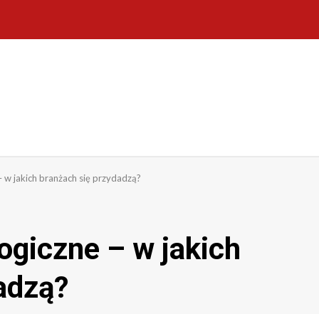
 w jakich branżach się przydadzą?
ogiczne – w jakich
adzą?