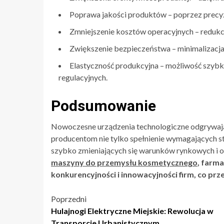
Poprawa jakości produktów – poprzez precyz
Zmniejszenie kosztów operacyjnych – redukc
Zwiększenie bezpieczeństwa – minimalizacja
Elastyczność produkcyjna – możliwość szyb
regulacyjnych.
Podsumowanie
Nowoczesne urządzenia technologiczne odgrywają 
producentom nie tylko spełnienie wymagających st
szybko zmieniających się warunków rynkowych i
maszyny do przemysłu kosmetycznego
, farm
konkurencyjności i innowacyjności firm, co prz
Nawigacja
Poprzedni
Hulajnogi Elektryczne Miejskie: Rewolucja w
wpisu
Transporcie Urbanistycznym