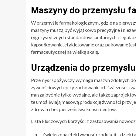
Maszyny do przemysłu f
W przemyśle farmakologicznym, gdzie na pierwszy
maszyny muszą być wyjątkowo precyzyjne i niezawo
rygorystycznych standardów sanitarnych i regulac
kapsułkowanie, etykietowanie oraz pakowanie jest
farmaceutycznej na wielką skalę.
Urządzenia do przemysł
Przemysł spożywczy wymaga maszyn zdolnych do o
żywnościowych przy zachowaniu ich świeżości i 
muszą być nie tylko wydajne, ale także zaprojekto
te umożliwiają masową produkcję żywności przy je
zdrowia i bezpieczeństwa konsumentów.
Lista kluczowych korzyści z zastosowania nowocz
Zwiększona efektywność produkcji – dzięki a