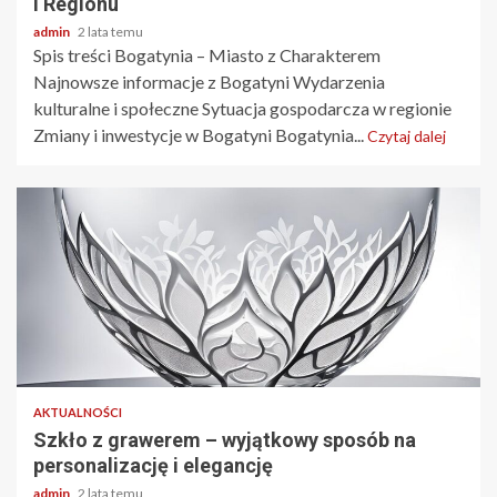
i Regionu
admin
2 lata temu
Spis treści Bogatynia – Miasto z Charakterem
Najnowsze informacje z Bogatyni Wydarzenia
kulturalne i społeczne Sytuacja gospodarcza w regionie
Zmiany i inwestycje w Bogatyni Bogatynia...
Czytaj dalej
3 min odczytu
AKTUALNOŚCI
Szkło z grawerem – wyjątkowy sposób na
personalizację i elegancję
admin
2 lata temu