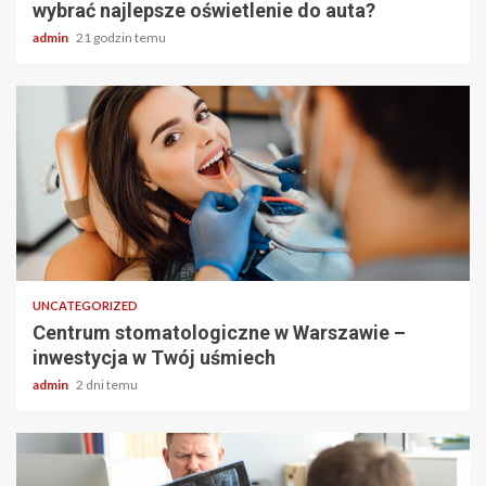
wybrać najlepsze oświetlenie do auta?
admin
21 godzin temu
2 min odczytu
UNCATEGORIZED
Centrum stomatologiczne w Warszawie –
inwestycja w Twój uśmiech
admin
2 dni temu