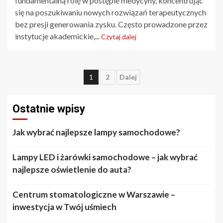
fundamentalną rolę w postępie medycyny, koncentrując
się na poszukiwaniu nowych rozwiązań terapeutycznych
bez presji generowania zysku. Często prowadzone przez
instytucje akademickie,...
Czytaj dalej
Stronicowanie
1
2
Dalej
wpisów
Ostatnie wpisy
Jak wybrać najlepsze lampy samochodowe?
Lampy LED i żarówki samochodowe – jak wybrać
najlepsze oświetlenie do auta?
Centrum stomatologiczne w Warszawie –
inwestycja w Twój uśmiech