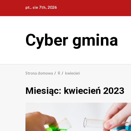
Przejdź
pt.. sie 7th, 2026
do
treści
Cyber gmina
Strona domowa
R
kwiecień
Miesiąc:
kwiecień 2023