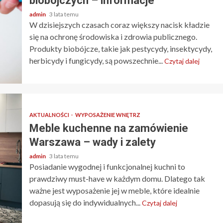
biobójczych – informacje
admin
3 lata temu
W dzisiejszych czasach coraz większy nacisk kładzie
się na ochronę środowiska i zdrowia publicznego.
Produkty biobójcze, takie jak pestycydy, insektycydy,
herbicydy i fungicydy, są powszechnie...
Czytaj dalej
AKTUALNOŚCI
WYPOSAŻENIE WNĘTRZ
Meble kuchenne na zamówienie
Warszawa – wady i zalety
admin
3 lata temu
Posiadanie wygodnej i funkcjonalnej kuchni to
prawdziwy must-have w każdym domu. Dlatego tak
ważne jest wyposażenie jej w meble, które idealnie
dopasują się do indywidualnych...
Czytaj dalej