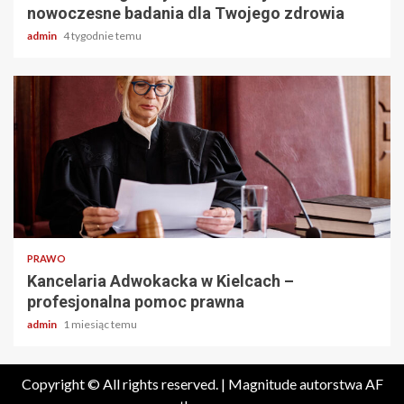
nowoczesne badania dla Twojego zdrowia
admin
4 tygodnie temu
2 min odczytu
PRAWO
Kancelaria Adwokacka w Kielcach –
profesjonalna pomoc prawna
admin
1 miesiąc temu
Copyright © All rights reserved.
|
Magnitude
autorstwa AF