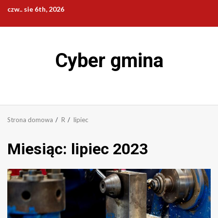
Przejdź
czw.. sie 6th, 2026
do
treści
Cyber gmina
Strona domowa
R
lipiec
Miesiąc:
lipiec 2023