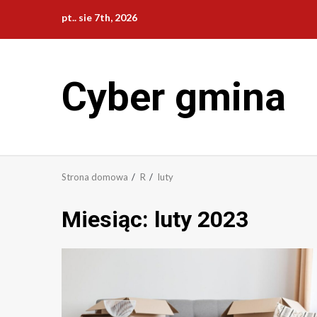
Przejdź
pt.. sie 7th, 2026
do
treści
Cyber gmina
Strona domowa
R
luty
Miesiąc:
luty 2023