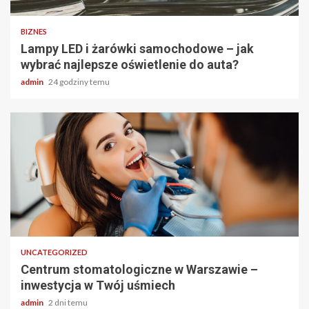
BIZNES
Lampy LED i żarówki samochodowe – jak
wybrać najlepsze oświetlenie do auta?
admin
24 godziny temu
2 min odczytu
UNCATEGORIZED
Centrum stomatologiczne w Warszawie –
inwestycja w Twój uśmiech
admin
2 dni temu