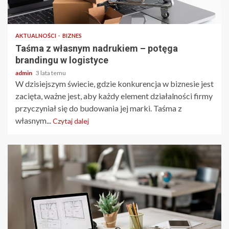
2 min odczytu
AKTUALNOŚCI
BIZNES
Taśma z własnym nadrukiem – potęga
brandingu w logistyce
admin
3 lata temu
W dzisiejszym świecie, gdzie konkurencja w biznesie jest
zacięta, ważne jest, aby każdy element działalności firmy
przyczyniał się do budowania jej marki. Taśma z
własnym...
Czytaj dalej
2 min odczytu