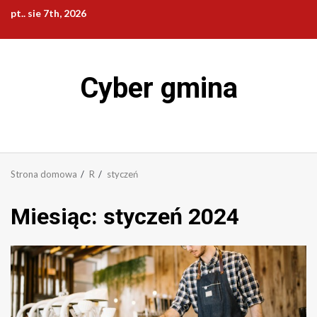
Przejdź
pt.. sie 7th, 2026
do
treści
Cyber gmina
Strona domowa
R
styczeń
Miesiąc:
styczeń 2024