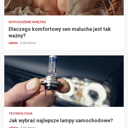
3 min odczytu
WYPOSAŻENIE WNĘTRZ
Dlaczego komfortowy sen malucha jest tak
ważny?
admin
2 dni temu
2 min odczytu
TECHNOLOGIA
Jak wybrać najlepsze lampy samochodowe?
admin
4 dni temu