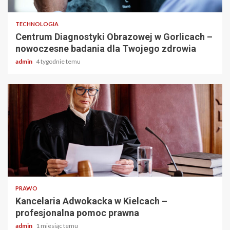
TECHNOLOGIA
Centrum Diagnostyki Obrazowej w Gorlicach –
nowoczesne badania dla Twojego zdrowia
admin
4 tygodnie temu
2 min odczytu
PRAWO
Kancelaria Adwokacka w Kielcach –
profesjonalna pomoc prawna
admin
1 miesiąc temu