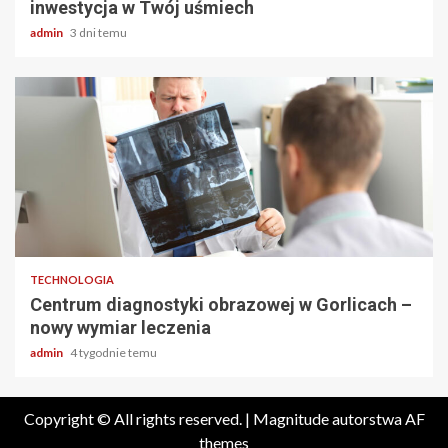
inwestycja w Twój uśmiech
admin
3 dni temu
2 min odczytu
TECHNOLOGIA
Centrum diagnostyki obrazowej w Gorlicach –
nowy wymiar leczenia
admin
4 tygodnie temu
Copyright © All rights reserved.
|
Magnitude
autorstwa AF
themes