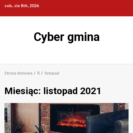
Przejdź
sob.. sie 8th, 2026
do
treści
Cyber gmina
Strona domowa
R
listopad
Miesiąc:
listopad 2021