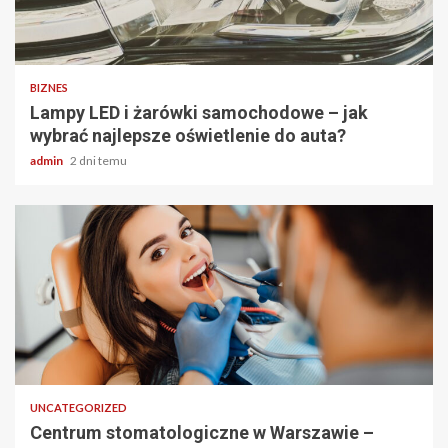
2 min odczytu
BIZNES
Lampy LED i żarówki samochodowe – jak
wybrać najlepsze oświetlenie do auta?
admin
2 dni temu
2 min odczytu
UNCATEGORIZED
Centrum stomatologiczne w Warszawie –