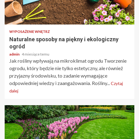
4 min odczytu
WYPOSAŻENIE WNĘTRZ
Naturalne sposoby na piękny i ekologiczny
ogród
admin
4 miesiące temu
Jak rośliny wpływają na mikroklimat ogrodu Tworzenie
ogrodu, który będzie nie tylko estetyczny, ale również
przyjazny środowisku, to zadanie wymagające
odpowiedniej wiedzy i zaangażowania. Rośliny...
Czytaj
dalej