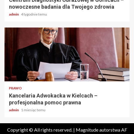
nowoczesne badania dla Twojego zdrowia
admin
4 tygodnie temu
2 min odczytu
PRAWO
Kancelaria Adwokacka w Kielcach –
profesjonalna pomoc prawna
admin
1 miesiąc temu
Copyright © All rights reserved.
|
Magnitude
autorstwa AF