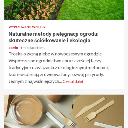
3 min odczytu
WYPOSAŻENIE WNĘTRZ
Naturalne metody pielęgnacji ogrodu:
skuteczne ściółkowanie i ekologia
admin
4 miesiące temu
Troska o żyzną glebę w nowoczesnym ogrodzie
Współczesne ogrodnictwo coraz częściej łączy
tradycyjne rozwiązania z ekologicznymi metodami,
które wspierają zrównoważony rozwój przyrody.
Jednym z najważniejszych...
Czytaj dalej