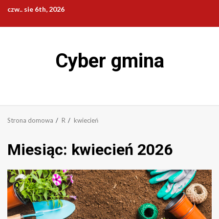
Przejdź
czw.. sie 6th, 2026
do
treści
Cyber gmina
Strona domowa
R
kwiecień
Miesiąc:
kwiecień 2026