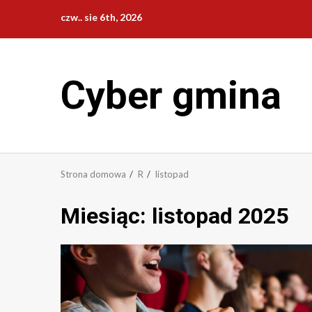
Przejdź
czw.. sie 6th, 2026
do
treści
Cyber gmina
Strona domowa
R
listopad
Miesiąc:
listopad 2025