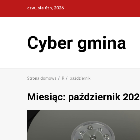
Przejdź
czw.. sie 6th, 2026
do
treści
Cyber gmina
Strona domowa
R
październik
Miesiąc:
październik 20