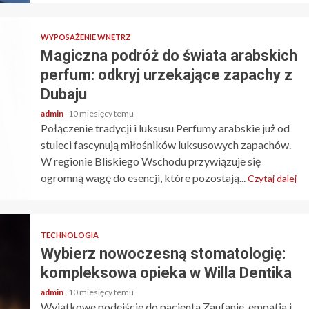
WYPOSAŻENIE WNĘTRZ
Magiczna podróż do świata arabskich
perfum: odkryj urzekające zapachy z
Dubaju
admin
10 miesięcy temu
Połączenie tradycji i luksusu Perfumy arabskie już od
stuleci fascynują miłośników luksusowych zapachów.
W regionie Bliskiego Wschodu przywiązuje się
ogromną wagę do esencji, które pozostają...
Czytaj dalej
TECHNOLOGIA
Wybierz nowoczesną stomatologię:
kompleksowa opieka w Willa Dentika
admin
10 miesięcy temu
Wyjątkowe podejście do pacjenta Zaufanie, empatia i