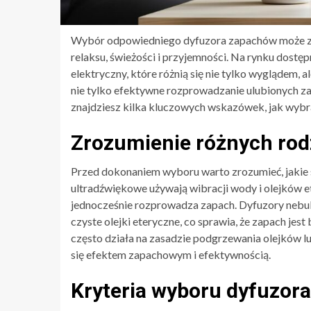
Wybór odpowiedniego dyfuzora zapachów może zn
relaksu, świeżości i przyjemności. Na rynku dost
elektryczny, które różnią się nie tylko wyglądem,
nie tylko efektywne rozprowadzanie ulubionych zap
znajdziesz kilka kluczowych wskazówek, jak wybr
Zrozumienie różnych ro
Przed dokonaniem wyboru warto zrozumieć, jakie s
ultradźwiękowe używają wibracji wody i olejków et
jednocześnie rozprowadza zapach. Dyfuzory nebuli
czyste olejki eteryczne, co sprawia, że zapach jest
często działa na zasadzie podgrzewania olejków l
się efektem zapachowym i efektywnością.
Kryteria wyboru dyfuzor