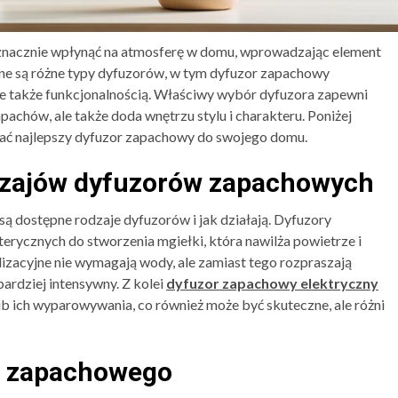
acznie wpłynąć na atmosferę w domu, wprowadzając element
ępne są różne typy dyfuzorów, w tym dyfuzor zapachowy
 ale także funkcjonalnością. Właściwy wybór dyfuzora zapewni
achów, ale także doda wnętrzu stylu i charakteru. Poniżej
ać najlepszy dyfuzor zapachowy do swojego domu.
dzajów dyfuzorów zapachowych
ą dostępne rodzaje dyfuzorów i jak działają. Dyfuzory
erycznych do stworzenia mgiełki, która nawilża powietrze i
zacyjne nie wymagają wody, ale zamiast tego rozpraszają
 bardziej intensywny. Z kolei
dyfuzor zapachowy elektryczny
ub ich wyparowywania, co również może być skuteczne, ale różni
a zapachowego