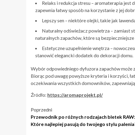
Relaks i redukcja stresu – aromaterapia jest
zapewnia łatwy sposób na korzystanie z jej do
Lepszy sen – niektóre olejki, takie jak lawen
Naturalny odświeżacz powietrza – zamiast s
naturalnych zapachów, które są bezpieczniejsze 
Estetyczne uzupełnienie wnętrza – nowoczes
stanowić elegancki dodatek do dekoracji domu.
Wybór odpowiedniego dyfuzora zapachów może zn
Biorąc pod uwagę powyższe kryteria i korzyści, łat
oczekiwania wszystkich domowników, zapewniając
Źródło:
https://aromaprojekt.pl/
Nawigacja
Poprzedni
Przewodnik po różnych rodzajach bletek RAW
wpisu
Które najlepiej pasują do twojego stylu palenia