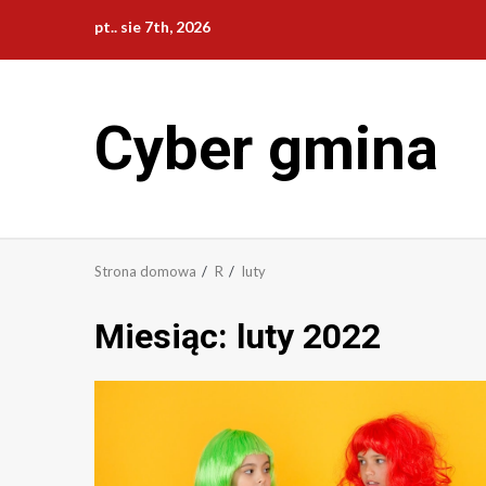
Przejdź
pt.. sie 7th, 2026
do
treści
Cyber gmina
Strona domowa
R
luty
Miesiąc:
luty 2022