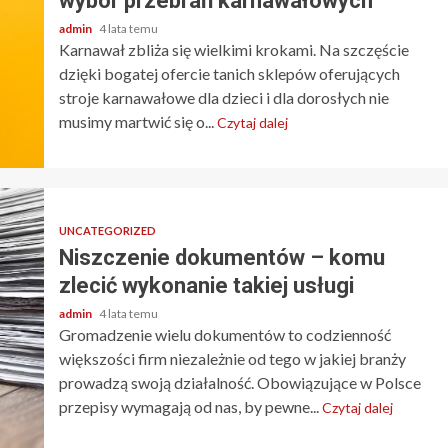
wybór przebrań karnawałowych
admin
4 lata temu
Karnawał zbliża się wielkimi krokami. Na szczęście
dzięki bogatej ofercie tanich sklepów oferujących
stroje karnawałowe dla dzieci i dla dorosłych nie
musimy martwić się o...
Czytaj dalej
UNCATEGORIZED
Niszczenie dokumentów – komu
zlecić wykonanie takiej usługi
admin
4 lata temu
Gromadzenie wielu dokumentów to codzienność
większości firm niezależnie od tego w jakiej branży
prowadzą swoją działalność. Obowiązujące w Polsce
przepisy wymagają od nas, by pewne...
Czytaj dalej