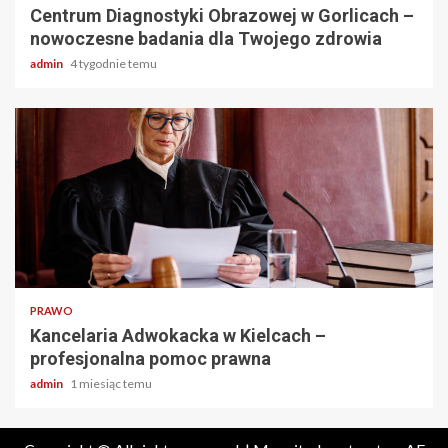
Centrum Diagnostyki Obrazowej w Gorlicach –
nowoczesne badania dla Twojego zdrowia
admin
4 tygodnie temu
2 min odczytu
PRAWO
Kancelaria Adwokacka w Kielcach –
profesjonalna pomoc prawna
admin
1 miesiąc temu