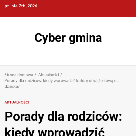
Przejdź
pt.. sie 7th, 2026
do
treści
Cyber gmina
Strona domowa
Aktualności
Porady dla rodziców: kiedy wprowadzić kołdrę obciążeniową dla
dziecka?
AKTUALNOŚCI
Porady dla rodziców:
kiedy wprowadzić