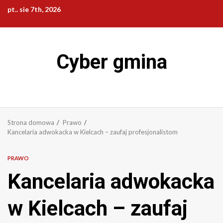
Przejdź
pt.. sie 7th, 2026
do
treści
Cyber gmina
Strona domowa
Prawo
Kancelaria adwokacka w Kielcach – zaufaj profesjonalistom
PRAWO
Kancelaria adwokacka
w Kielcach – zaufaj