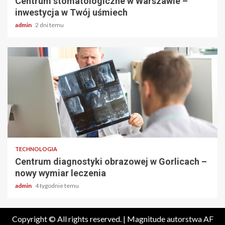
Centrum stomatologiczne w Warszawie –
inwestycja w Twój uśmiech
admin
2 dni temu
2 min odczytu
TECHNOLOGIA
Centrum diagnostyki obrazowej w Gorlicach –
nowy wymiar leczenia
admin
4 tygodnie temu
Copyright © All rights reserved.
|
Magnitude
autorstwa AF