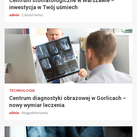
Centrum stomatologiczne w Warszawie –
inwestycja w Twój uśmiech
admin
1 dzień temu
2 min odczytu
TECHNOLOGIA
Centrum diagnostyki obrazowej w Gorlicach –
nowy wymiar leczenia
admin
4 tygodnie temu