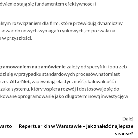
wienie stają się fundamentem efektywności i
ealnym rozwiązaniem dla firm, które przewidują dynamiczny
stosować do nowych wymagań rynkowych, co pozwala na
 w przyszłości.
gramowaniem na zamówienie
zależy od specyfiki i potrzeb
zi się w przypadku standardowych procesów, natomiast
przez
Alfa-Net
, zapewniają elastyczność, skalowalność i
 szuka systemu, który wspiera rozwój i dostosowuje się do
dykowane oprogramowanie jako długoterminową inwestycję w
Dalej
 warto
Repertuar kin w Warszawie – jak znaleźć najlepsze
seanse?