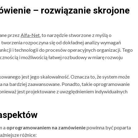
ienie – rozwiązanie skrojone
wane przez
Alfa-Net
, to narzędzie stworzone z myślą o
o tworzenia rozpoczyna się od dokładnej analizy wymagań
nkcji i technologii do procesów operacyjnych organizacji. Tego
ycznością i możliwością łatwej rozbudowy w miarę rozwoju
owanego jest jego skalowalność. Oznacza to, że system może
zia na bardziej zaawansowane. Ponadto, takie oprogramowanie
ponieważ jest projektowane z uwzględnieniem indywidualnych
aspektów
m a
oprogramowaniem na zamówienie
powinna być poparta
ażniejsze różnice: