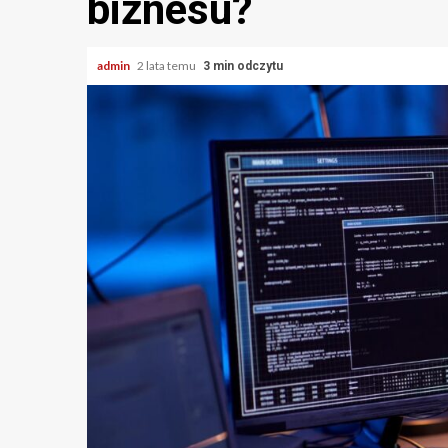
biznesu?
admin
2 lata temu
3 min odczytu