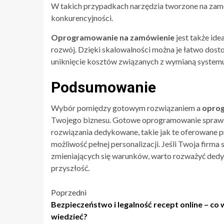
W takich przypadkach narzędzia tworzone na zamó
konkurencyjności.
Oprogramowanie na zamówienie
jest także id
rozwój. Dzięki skalowalności można je łatwo do
uniknięcie kosztów związanych z wymianą systemu
Podsumowanie
Wybór pomiędzy gotowym rozwiązaniem a
opro
Twojego biznesu. Gotowe oprogramowanie sprawd
rozwiązania dedykowane, takie jak te oferowane 
możliwość pełnej personalizacji. Jeśli Twoja firma
zmieniających się warunków, warto rozważyć de
przyszłość.
Nawigacja
Poprzedni
Bezpieczeństwo i legalność recept online – co
wpisu
wiedzieć?