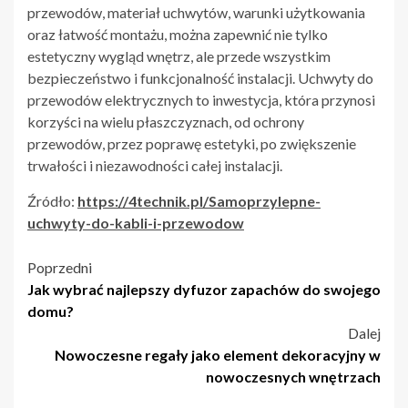
przewodów, materiał uchwytów, warunki użytkowania
oraz łatwość montażu, można zapewnić nie tylko
estetyczny wygląd wnętrz, ale przede wszystkim
bezpieczeństwo i funkcjonalność instalacji. Uchwyty do
przewodów elektrycznych to inwestycja, która przynosi
korzyści na wielu płaszczyznach, od ochrony
przewodów, przez poprawę estetyki, po zwiększenie
trwałości i niezawodności całej instalacji.
Źródło:
https://4technik.pl/Samoprzylepne-
uchwyty-do-kabli-i-przewodow
Nawigacja
Poprzedni
Jak wybrać najlepszy dyfuzor zapachów do swojego
wpisu
domu?
Dalej
Nowoczesne regały jako element dekoracyjny w
nowoczesnych wnętrzach