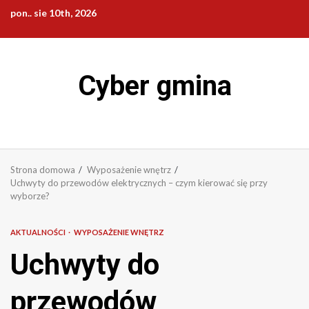
Przejdź
pon.. sie 10th, 2026
do
treści
Cyber gmina
Strona domowa
Wyposażenie wnętrz
Uchwyty do przewodów elektrycznych – czym kierować się przy
wyborze?
AKTUALNOŚCI
WYPOSAŻENIE WNĘTRZ
Uchwyty do
przewodów