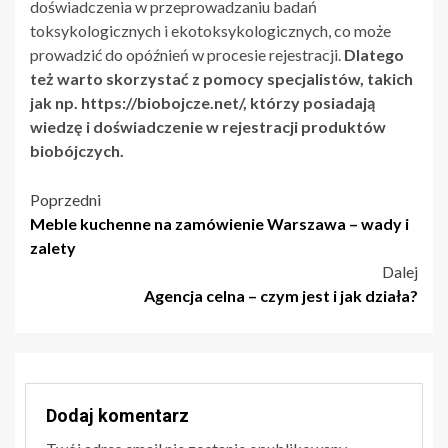
doświadczenia w przeprowadzaniu badań
toksykologicznych i ekotoksykologicznych, co może
prowadzić do opóźnień w procesie rejestracji.
Dlatego
też warto skorzystać z pomocy specjalistów, takich
jak np. https://biobojcze.net/, którzy posiadają
wiedzę i doświadczenie w rejestracji produktów
biobójczych.
Nawigacja
Poprzedni
Meble kuchenne na zamówienie Warszawa – wady i
wpisu
zalety
Dalej
Agencja celna – czym jest i jak działa?
Dodaj komentarz