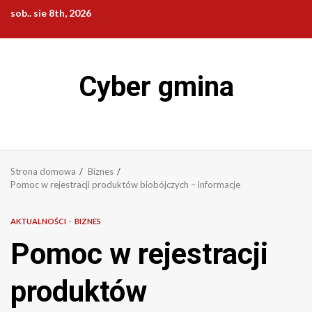
Przejdź
sob.. sie 8th, 2026
do
treści
Cyber gmina
Strona domowa
Biznes
Pomoc w rejestracji produktów biobójczych – informacje
AKTUALNOŚCI
BIZNES
Pomoc w rejestracji
produktów