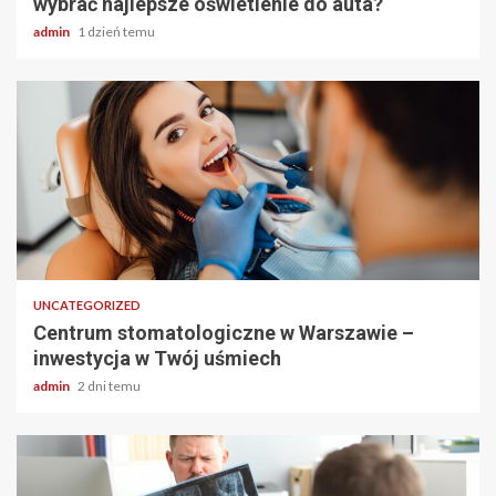
wybrać najlepsze oświetlenie do auta?
admin
1 dzień temu
2 min odczytu
UNCATEGORIZED
Centrum stomatologiczne w Warszawie –
inwestycja w Twój uśmiech
admin
2 dni temu