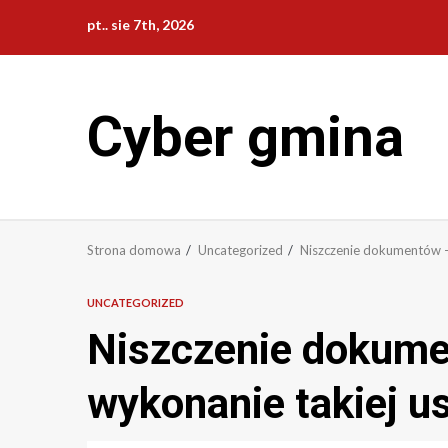
Przejdź
pt.. sie 7th, 2026
do
treści
Cyber gmina
Strona domowa
Uncategorized
Niszczenie dokumentów – 
UNCATEGORIZED
Niszczenie dokume
wykonanie takiej us