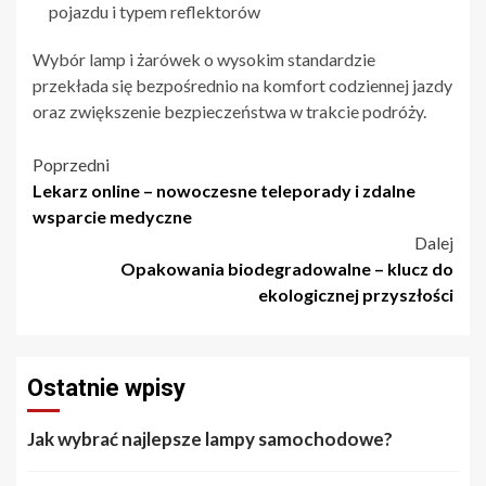
pojazdu i typem reflektorów
Wybór lamp i żarówek o wysokim standardzie
przekłada się bezpośrednio na komfort codziennej jazdy
oraz zwiększenie bezpieczeństwa w trakcie podróży.
Nawigacja
Poprzedni
Lekarz online – nowoczesne teleporady i zdalne
wpisu
wsparcie medyczne
Dalej
Opakowania biodegradowalne – klucz do
ekologicznej przyszłości
Ostatnie wpisy
Jak wybrać najlepsze lampy samochodowe?