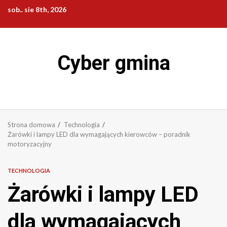
Przejdź
sob.. sie 8th, 2026
do
treści
Cyber gmina
Strona domowa
Technologia
Żarówki i lampy LED dla wymagających kierowców – poradnik
motoryzacyjny
TECHNOLOGIA
Żarówki i lampy LED
dla wymagających