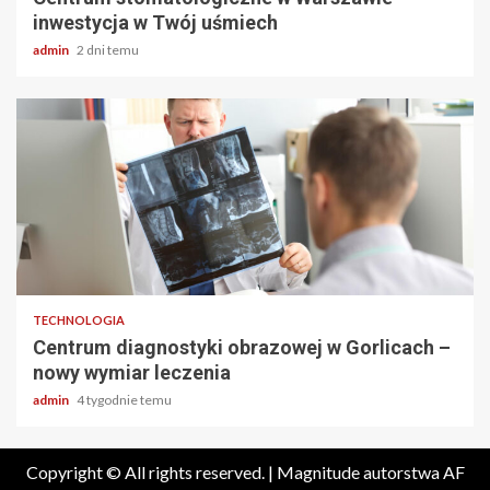
inwestycja w Twój uśmiech
admin
2 dni temu
2 min odczytu
TECHNOLOGIA
Centrum diagnostyki obrazowej w Gorlicach –
nowy wymiar leczenia
admin
4 tygodnie temu
Copyright © All rights reserved.
|
Magnitude
autorstwa AF