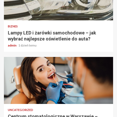
2 min odczytu
BIZNES
Lampy LED i żarówki samochodowe – jak
wybrać najlepsze oświetlenie do auta?
admin
1 dzień temu
2 min odczytu
UNCATEGORIZED
Centrum stomatologiczne w Warszawie –