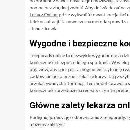
do poradni. Zdalne konsultacje umożliwiają też osi
pomoc bez zbędnej zwłoki. Aby doświadczyć wszys
Lekarz Online
, gdzie wykwalifikowani specjaliści
telekonsultacji. Ta nowoczesna metoda sprawdza się
stanu zdrowia.
Wygodne i bezpieczne ko
Teleporady online to niezwykle wygodne narzędzi
konieczności bezpośredniego spotkania. W wielu
objawów, aby specjalista mógł ocenić sytuację i w
całkowicie bezpieczne – lekarze korzystają z szy
przekazywanych informacji. Ten model sprawdza si
konieczności przedłużenia recepty czy interpreta
Główne zalety lekarza on
Podejmując decyzję o skorzystaniu z teleporady, 
możemy zaliczyć: