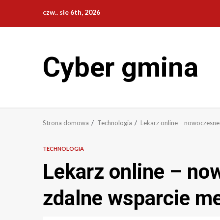
Przejdź
czw.. sie 6th, 2026
do
treści
Cyber gmina
Strona domowa
Technologia
Lekarz online – nowoczesne
TECHNOLOGIA
Lekarz online – no
zdalne wsparcie m