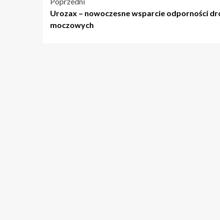
Nawigacja
Poprzedni
Urozax – nowoczesne wsparcie odporności dr
wpisu
moczowych