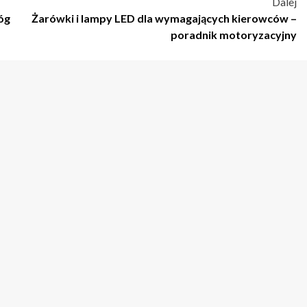
Dalej
óg
Żarówki i lampy LED dla wymagających kierowców –
poradnik motoryzacyjny