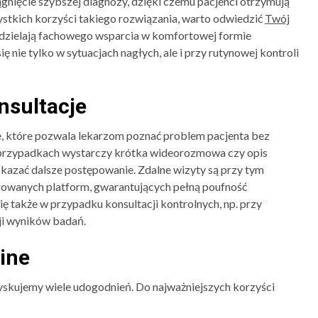
ągnięcie szybszej diagnozy, dzięki czemu pacjenci otrzymują
tkich korzyści takiego rozwiązania, warto odwiedzić
Twój
 udzielają fachowego wsparcia w komfortowej formie
 nie tylko w sytuacjach nagłych, ale i przy rutynowej kontroli
nsultacje
e, które pozwala lekarzom poznać problem pacjenta bez
 przypadkach wystarczy krótka wideorozmowa czy opis
skazać dalsze postępowanie. Zdalne wizyty są przy tym
frowanych platform, gwarantujących pełną poufność
ę także w przypadku konsultacji kontrolnych, np. przy
cji wyników badań.
line
zyskujemy wiele udogodnień. Do najważniejszych korzyści