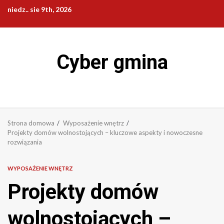
Przejdź
niedz.. sie 9th, 2026
do
treści
Cyber gmina
Strona domowa
Wyposażenie wnętrz
Projekty domów wolnostojących – kluczowe aspekty i nowoczesne
rozwiązania
WYPOSAŻENIE WNĘTRZ
Projekty domów
wolnostojących –