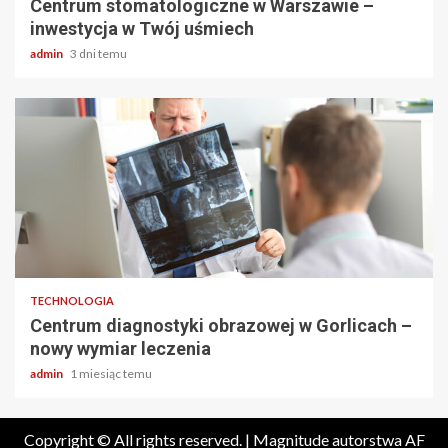
Centrum stomatologiczne w Warszawie –
inwestycja w Twój uśmiech
admin
3 dni temu
2 min odczytu
TECHNOLOGIA
Centrum diagnostyki obrazowej w Gorlicach –
nowy wymiar leczenia
admin
1 miesiąc temu
Copyright © All rights reserved.
|
Magnitude
autorstwa AF