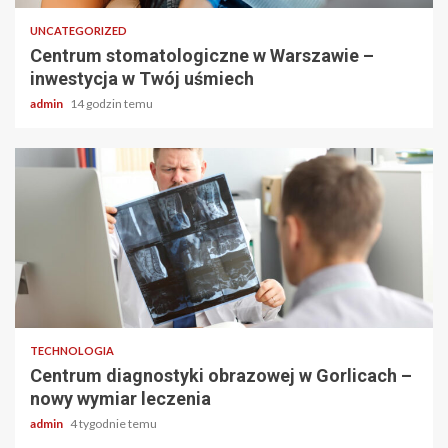
UNCATEGORIZED
Centrum stomatologiczne w Warszawie –
inwestycja w Twój uśmiech
admin
14 godzin temu
2 min odczytu
TECHNOLOGIA
Centrum diagnostyki obrazowej w Gorlicach –
nowy wymiar leczenia
admin
4 tygodnie temu