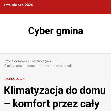
Przejdź
czw.. sie 6th, 2026
do
treści
Cyber gmina
Strona domowa
Technologia
Klimatyzacja do domu – komfort przez cały rok
TECHNOLOGIA
Klimatyzacja do domu
– komfort przez cały