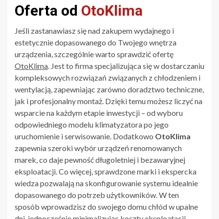
Oferta od
OtoKlima
Jeśli zastanawiasz się nad zakupem wydajnego i
estetycznie dopasowanego do Twojego wnętrza
urządzenia, szczególnie warto sprawdzić ofertę
OtoKlima
. Jest to firma specjalizująca się w dostarczaniu
kompleksowych rozwiązań związanych z chłodzeniem i
wentylacją, zapewniając zarówno doradztwo techniczne,
jak i profesjonalny montaż. Dzięki temu możesz liczyć na
wsparcie na każdym etapie inwestycji – od wyboru
odpowiedniego modelu klimatyzatora po jego
uruchomienie i serwisowanie. Dodatkowo
OtoKlima
zapewnia szeroki wybór urządzeń renomowanych
marek, co daje pewność długoletniej i bezawaryjnej
eksploatacji. Co więcej, sprawdzone marki i ekspercka
wiedza pozwalają na skonfigurowanie systemu idealnie
dopasowanego do potrzeb użytkowników. W ten
sposób wprowadzisz do swojego domu chłód w upalne
dni, jednocześnie minimalizując koszty eksploatacji.