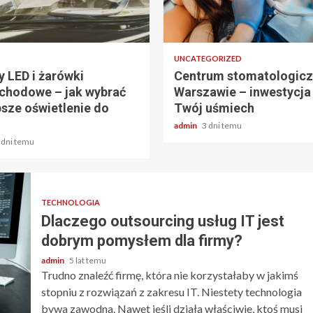
 odczytu
2 min odczytu
UNCATEGORIZED
 LED i żarówki
Centrum stomatologicz
hodowe – jak wybrać
Warszawie – inwestycja
psze oświetlenie do
Twój uśmiech
admin
3 dni temu
 dni temu
TECHNOLOGIA
Dlaczego outsourcing usług IT jest
dobrym pomysłem dla firmy?
admin
5 lat temu
Trudno znaleźć firmę, która nie korzystałaby w jakimś
stopniu z rozwiązań z zakresu IT. Niestety technologia
bywa zawodna. Nawet jeśli działa właściwie, ktoś musi