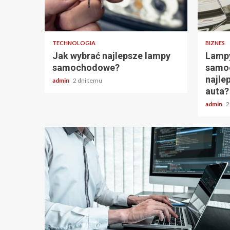
2 min odczytu
2 min
TECHNOLOGIA
BIZNES
Jak wybrać najlepsze lampy
Lampy
samochodowe?
samoc
najle
admin
2 dni temu
auta?
admin
2