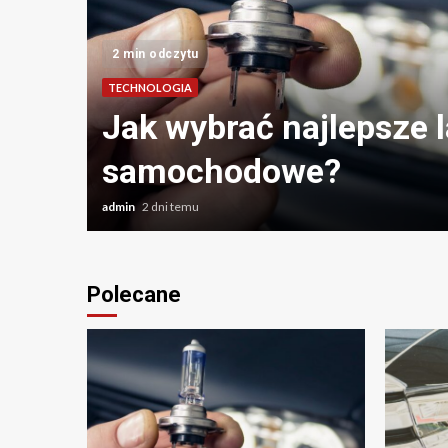
2 min odczytu
TECHNOLOGIA
Jak wybrać najlepsze 
samochodowe?
admin
2 dni temu
Polecane