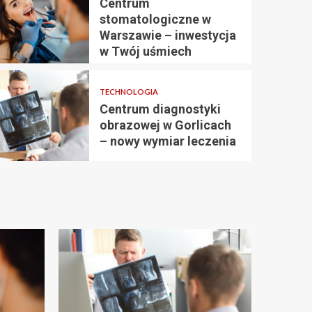
Centrum
2 min odczytu
stomatologiczne w
UNCATEGORIZED
Warszawie – inwestycja
 wybrać
w Twój uśmiech
Centrum stomatol
e do
Warszawie – inwe
TECHNOLOGIA
Centrum diagnostyki
Twój uśmiech
obrazowej w Gorlicach
– nowy wymiar leczenia
admin
3 dni temu