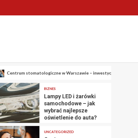
omatologiczne w Warszawie – inwestycja w Twój uśmiech
BIZNES
Lampy LED i żarówki
samochodowe – jak
wybrać najlepsze
oświetlenie do auta?
UNCATEGORIZED