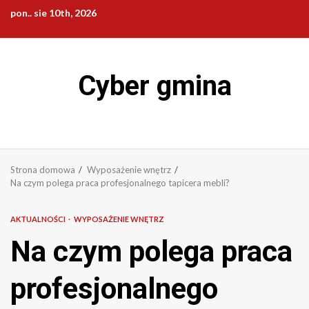
Przejdź
pon.. sie 10th, 2026
do
treści
Cyber gmina
Strona domowa
Wyposażenie wnętrz
Na czym polega praca profesjonalnego tapicera mebli?
AKTUALNOŚCI
WYPOSAŻENIE WNĘTRZ
Na czym polega praca
profesjonalnego