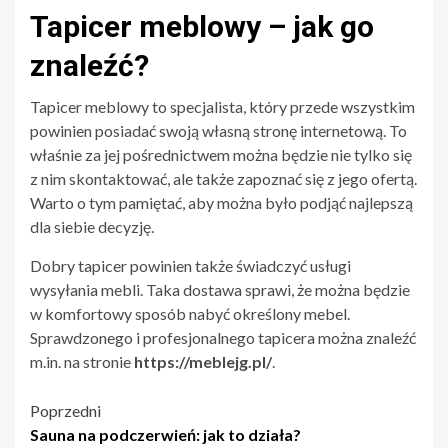
Tapicer meblowy – jak go
znaleźć?
Tapicer meblowy to specjalista, który przede wszystkim
powinien posiadać swoją własną stronę internetową. To
właśnie za jej pośrednictwem można będzie nie tylko się
z nim skontaktować, ale także zapoznać się z jego ofertą.
Warto o tym pamiętać, aby można było podjąć najlepszą
dla siebie decyzję.
Dobry tapicer powinien także świadczyć usługi
wysyłania mebli. Taka dostawa sprawi, że można będzie
w komfortowy sposób nabyć określony mebel.
Sprawdzonego i profesjonalnego tapicera można znaleźć
m.in. na stronie
https://meblejg.pl/
.
Nawigacja
Poprzedni
Sauna na podczerwień: jak to działa?