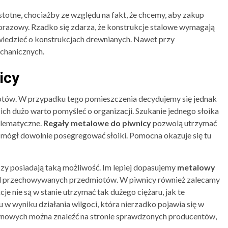
totne, chociażby ze względu na fakt, że chcemy, aby zakup
orazowy. Rzadko się zdarza, że konstrukcje stalowe wymagają
iedzieć o konstrukcjach drewnianych. Nawet przy
echanicznych.
icy
tów. W przypadku tego pomieszczenia decydujemy się jednak
ch dużo warto pomyśleć o organizacji. Szukanie jednego słoika
blematyczne.
Regały metalowe do piwnicy
pozwolą utrzymać
mógł dowolnie posegregować słoiki. Pomocna okazuje się tu
zy posiadają taką możliwość. Im lepiej dopasujemy
metalowy
d przechowywanych przedmiotów. W piwnicy również zalecamy
e nie są w stanie utrzymać tak dużego ciężaru, jak te
w wyniku działania wilgoci, która nierzadko pojawia się w
ynowych można znaleźć na stronie sprawdzonych producentów,