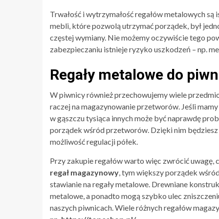
Trwałość i wytrzymałość regałów metalowych są is
mebli, które pozwolą utrzymać porządek, był jedn
częstej wymiany. Nie możemy oczywiście tego pow
zabezpieczaniu istnieje ryzyko uszkodzeń – np. m
Regały metalowe do piwn
W piwnicy również przechowujemy wiele przedmio
raczej na magazynowanie przetworów. Jeśli mamy i
w gąszczu tysiąca innych może być naprawdę pro
porządek wśród przetworów. Dzięki nim będziesz 
możliwość regulacji półek.
Przy zakupie regałów warto więc zwrócić uwagę, c
regał magazynowy
, tym większy porządek wśró
stawianie na regały metalowe. Drewniane konstrukcj
metalowe, a ponadto mogą szybko ulec zniszczeniu 
naszych piwnicach. Wiele różnych regałów magaz