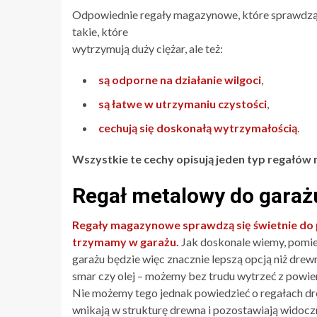
Odpowiednie regały magazynowe, które sprawdzą si
takie, które
wytrzymują duży ciężar, ale też:
są odporne na działanie wilgoci
,
są łatwe w utrzymaniu czystości
,
cechują się doskonałą wytrzymałością
.
Wszystkie te cechy opisują jeden typ regałó
Regał metalowy do garaż
Regały magazynowe sprawdzą się świetnie do 
trzymamy w garażu.
Jak doskonale wiemy, pomies
garażu będzie więc znacznie lepszą opcją niż dre
smar czy olej – możemy bez trudu wytrzeć z powierz
Nie możemy tego jednak powiedzieć o regałach dr
wnikają w strukturę drewna i pozostawiają widoczn