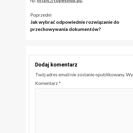
np.
https://topeshop.pl/
.
Nawigacja
Poprzedni
Jak wybrać odpowiednie rozwiązanie do
wpisu
przechowywania dokumentów?
Dodaj komentarz
Twój adres email nie zostanie opublikowany.
Wy
Komentarz
*