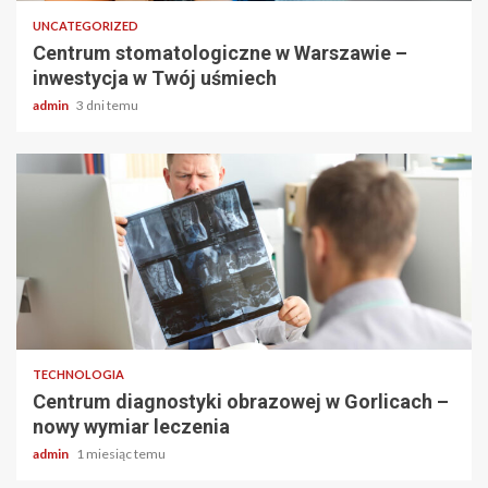
UNCATEGORIZED
Centrum stomatologiczne w Warszawie –
inwestycja w Twój uśmiech
admin
3 dni temu
2 min odczytu
TECHNOLOGIA
Centrum diagnostyki obrazowej w Gorlicach –
nowy wymiar leczenia
admin
1 miesiąc temu