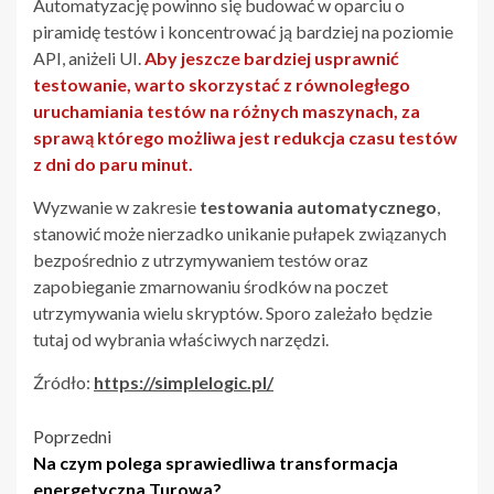
Automatyzację powinno się budować w oparciu o
piramidę testów i koncentrować ją bardziej na poziomie
API, aniżeli UI.
Aby jeszcze bardziej usprawnić
testowanie, warto skorzystać z równoległego
uruchamiania testów na różnych maszynach, za
sprawą którego możliwa jest redukcja czasu testów
z dni do paru minut.
Wyzwanie w zakresie
testowania automatycznego
,
stanowić może nierzadko unikanie pułapek związanych
bezpośrednio z utrzymywaniem testów oraz
zapobieganie zmarnowaniu środków na poczet
utrzymywania wielu skryptów. Sporo zależało będzie
tutaj od wybrania właściwych narzędzi.
Źródło:
https://simplelogic.pl/
Nawigacja
Poprzedni
Na czym polega sprawiedliwa transformacja
wpisu
energetyczna Turowa?