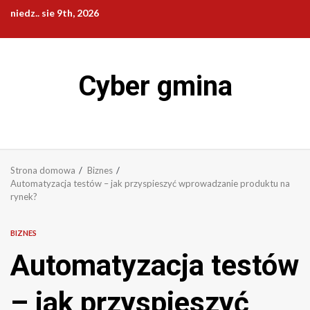
Przejdź
niedz.. sie 9th, 2026
do
treści
Cyber gmina
Strona domowa
Biznes
Automatyzacja testów – jak przyspieszyć wprowadzanie produktu na
rynek?
BIZNES
Automatyzacja testów
– jak przyspieszyć