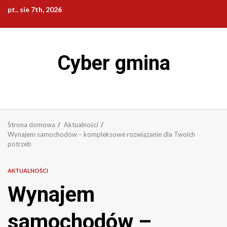
Przejdź
pt.. sie 7th, 2026
do
treści
Cyber gmina
Strona domowa
Aktualności
Wynajem samochodów – kompleksowe rozwiązanie dla Twoich
potrzeb
AKTUALNOŚCI
Wynajem
samochodów –