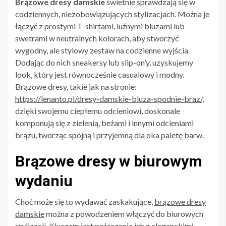
Brązowe dresy damskie
świetnie sprawdzają się w
codziennych, niezobowiązujących stylizacjach. Można je
łączyć z prostymi T-shirtami, luźnymi bluzami lub
swetrami w neutralnych kolorach, aby stworzyć
wygodny, ale stylowy zestaw na codzienne wyjścia.
Dodając do nich sneakersy lub slip-on’y, uzyskujemy
look, który jest równocześnie casualowy i modny.
Brązowe dresy, takie jak na stronie:
https://lenanto.pl/dresy-damskie-bluza-spodnie-braz/
,
dzięki swojemu ciepłemu odcieniowi, doskonale
komponują się z zielenią, beżami i innymi odcieniami
brązu, tworząc spójną i przyjemną dla oka paletę barw.
Brązowe dresy w biurowym
wydaniu
Choć może się to wydawać zaskakujące,
brązowe dresy
damskie
można z powodzeniem włączyć do biurowych
stylizacji. Kluczem jest połączenie ich z eleganckimi