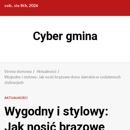
Przejdź
sob.. sie 8th, 2026
do
treści
Cyber gmina
Strona domowa
Aktualności
Wygodny i stylowy: Jak nosić brązowe dresy damskie w codziennych
stylizacjach
AKTUALNOŚCI
Wygodny i stylowy:
Jak nosić brązowe