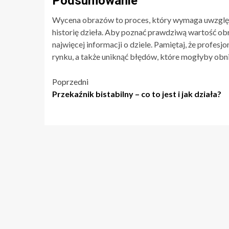
Podsumowanie
Wycena obrazów to proces, który wymaga uwzględni
historię dzieła. Aby poznać prawdziwą wartość ob
najwięcej informacji o dziele. Pamiętaj, że profes
rynku, a także uniknąć błędów, które mogłyby obni
Nawigacja
Poprzedni
Przekaźnik bistabilny – co to jest i jak działa?
wpisu