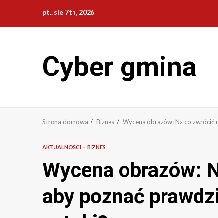
Przejdź
pt.. sie 7th, 2026
do
treści
Cyber gmina
Strona domowa
Biznes
Wycena obrazów: Na co zwrócić u
AKTUALNOŚCI
BIZNES
Wycena obrazów: N
aby poznać prawdzi