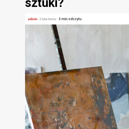
sztuki?
admin
2 lata temu
3 min odczytu