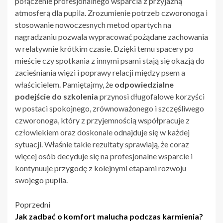
połączenie profesjonalnego wsparcia z przyjazną
atmosferą dla pupila. Zrozumienie potrzeb czworonoga i
stosowanie nowoczesnych metod opartych na
nagradzaniu pozwala wypracować pożądane zachowania
w relatywnie krótkim czasie. Dzięki temu spacery po
mieście czy spotkania z innymi psami stają się okazją do
zacieśniania więzi i poprawy relacji między psem a
właścicielem. Pamiętajmy, że
odpowiedzialne
podejście do szkolenia
przynosi długofalowe korzyści
w postaci spokojnego, zrównoważonego i szczęśliwego
czworonoga, który z przyjemnością współpracuje z
człowiekiem oraz doskonale odnajduje się w każdej
sytuacji. Właśnie takie rezultaty sprawiają, że coraz
więcej osób decyduje się na profesjonalne wsparcie i
kontynuuje przygodę z kolejnymi etapami rozwoju
swojego pupila.
Nawigacja
Poprzedni
Jak zadbać o komfort malucha podczas karmienia?