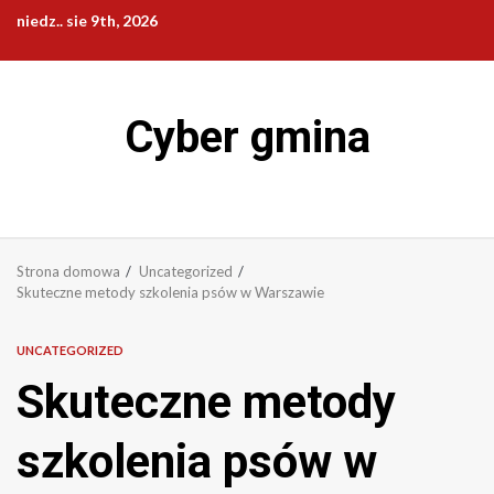
Przejdź
niedz.. sie 9th, 2026
do
treści
Cyber gmina
Strona domowa
Uncategorized
Skuteczne metody szkolenia psów w Warszawie
UNCATEGORIZED
Skuteczne metody
szkolenia psów w