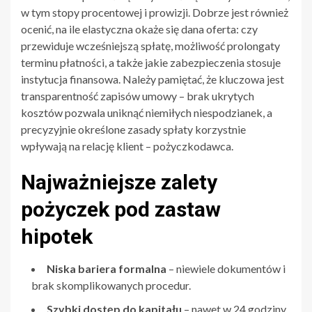
w tym stopy procentowej i prowizji. Dobrze jest również
ocenić, na ile elastyczna okaże się dana oferta: czy
przewiduje wcześniejszą spłatę, możliwość prolongaty
terminu płatności, a także jakie zabezpieczenia stosuje
instytucja finansowa. Należy pamiętać, że kluczowa jest
transparentność zapisów umowy – brak ukrytych
kosztów pozwala uniknąć niemiłych niespodzianek, a
precyzyjnie określone zasady spłaty korzystnie
wpływają na relację klient – pożyczkodawca.
Najważniejsze zalety
pożyczek pod zastaw
hipotek
Niska bariera formalna
– niewiele dokumentów i
brak skomplikowanych procedur.
Szybki dostęp do kapitału
– nawet w 24 godziny