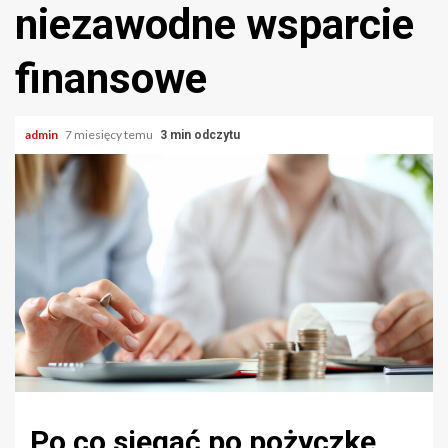
niezawodne wsparcie
finansowe
admin
7 miesięcy temu
3 min odczytu
Po co sięgać po pożyczkę