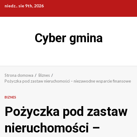
Przejdź
niedz.. sie 9th, 2026
do
treści
Cyber gmina
Strona domowa
Biznes
Pożyczka pod zastaw nieruchomości – niezawodne wsparcie finansowe
BIZNES
Pożyczka pod zastaw
nieruchomości –