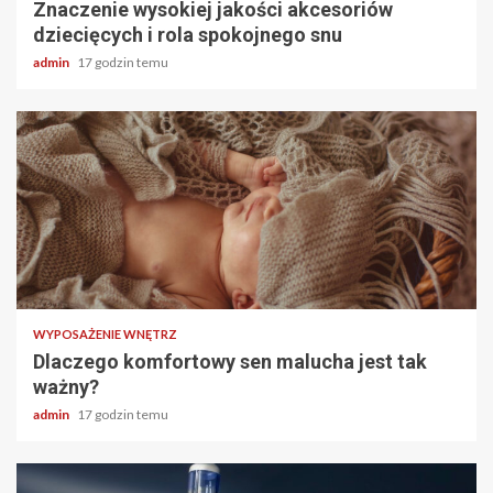
Znaczenie wysokiej jakości akcesoriów
dziecięcych i rola spokojnego snu
admin
17 godzin temu
3 min odczytu
WYPOSAŻENIE WNĘTRZ
Dlaczego komfortowy sen malucha jest tak
ważny?
admin
17 godzin temu