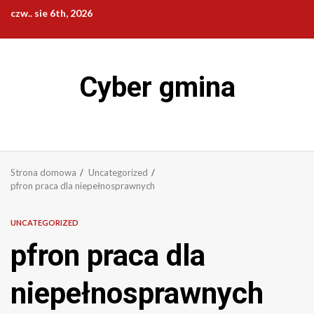
Przejdź
czw.. sie 6th, 2026
do
treści
Cyber gmina
Strona domowa
Uncategorized
pfron praca dla niepełnosprawnych
UNCATEGORIZED
pfron praca dla
niepełnosprawnych