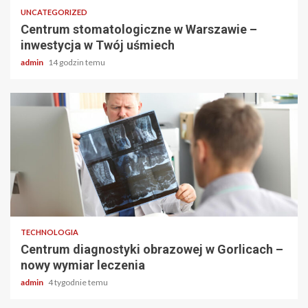
UNCATEGORIZED
Centrum stomatologiczne w Warszawie –
inwestycja w Twój uśmiech
admin
14 godzin temu
2 min odczytu
TECHNOLOGIA
Centrum diagnostyki obrazowej w Gorlicach –
nowy wymiar leczenia
admin
4 tygodnie temu