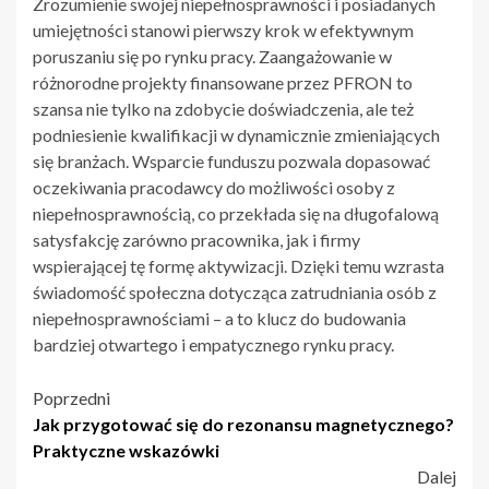
Zrozumienie swojej niepełnosprawności i posiadanych
umiejętności stanowi pierwszy krok w efektywnym
poruszaniu się po rynku pracy. Zaangażowanie w
różnorodne projekty finansowane przez PFRON to
szansa nie tylko na zdobycie doświadczenia, ale też
podniesienie kwalifikacji w dynamicznie zmieniających
się branżach. Wsparcie funduszu pozwala dopasować
oczekiwania pracodawcy do możliwości osoby z
niepełnosprawnością, co przekłada się na długofalową
satysfakcję zarówno pracownika, jak i firmy
wspierającej tę formę aktywizacji. Dzięki temu wzrasta
świadomość społeczna dotycząca zatrudniania osób z
niepełnosprawnościami – a to klucz do budowania
bardziej otwartego i empatycznego rynku pracy.
Nawigacja
Poprzedni
Jak przygotować się do rezonansu magnetycznego?
wpisu
Praktyczne wskazówki
Dalej