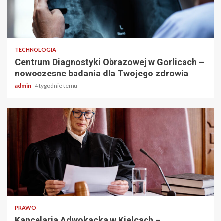
2 min odczytu
TECHNOLOGIA
Centrum Diagnostyki Obrazowej w Gorlicach –
nowoczesne badania dla Twojego zdrowia
admin
4 tygodnie temu
2 min odczytu
PRAWO
Kancelaria Adwokacka w Kielcach –