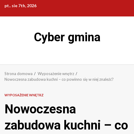
Przejdź
pt.. sie 7th, 2026
do
treści
Cyber gmina
Strona domowa
Wyposażenie wnętrz
Nowoczesna zabudowa kuchni – co powinno się w niej znaleźć?
WYPOSAŻENIE WNĘTRZ
Nowoczesna
zabudowa kuchni – co