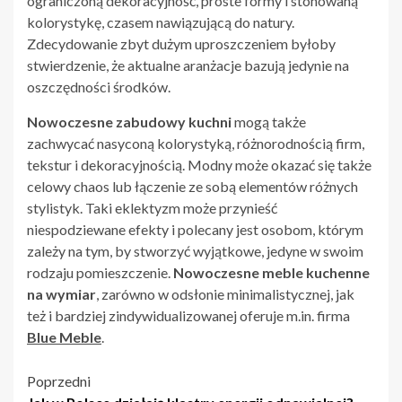
ograniczoną dekoracyjność, proste formy i stonowaną
kolorystykę, czasem nawiązującą do natury.
Zdecydowanie zbyt dużym uproszczeniem byłoby
stwierdzenie, że aktualne aranżacje bazują jedynie na
oszczędności środków.
Nowoczesne zabudowy kuchni
mogą także
zachwycać nasyconą kolorystyką, różnorodnością firm,
tekstur i dekoracyjnością. Modny może okazać się także
celowy chaos lub łączenie ze sobą elementów różnych
stylistyk. Taki eklektyzm może przynieść
niespodziewane efekty i polecany jest osobom, którym
zależy na tym, by stworzyć wyjątkowe, jedyne w swoim
rodzaju pomieszczenie.
Nowoczesne meble kuchenne
na wymiar
, zarówno w odsłonie minimalistycznej, jak
też i bardziej zindywidualizowanej oferuje m.in. firma
Blue Meble
.
Nawigacja
Poprzedni