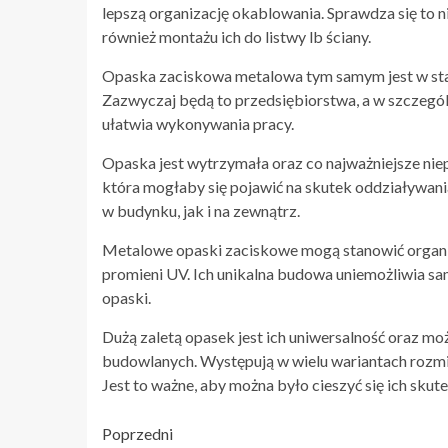
lepszą organizację okablowania. Sprawdza się to 
również montażu ich do listwy lb ściany.
Opaska zaciskowa metalowa tym samym jest w sta
Zazwyczaj będą to przedsiębiorstwa, a w szczegó
ułatwia wykonywania pracy.
Opaska jest wytrzymała oraz co najważniejsze ni
która mogłaby się pojawić na skutek oddziaływani
w budynku, jak i na zewnątrz.
Metalowe opaski zaciskowe mogą stanowić organi
promieni UV. Ich unikalna budowa uniemożliwia sa
opaski.
Dużą zaletą opasek jest ich uniwersalność oraz mo
budowlanych. Występują w wielu wariantach rozmi
Jest to ważne, aby można było cieszyć się ich sku
Nawigacja
Poprzedni