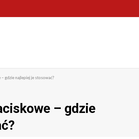
– gdzie najlepiej je stosować?
aciskowe – gdzie
ać?