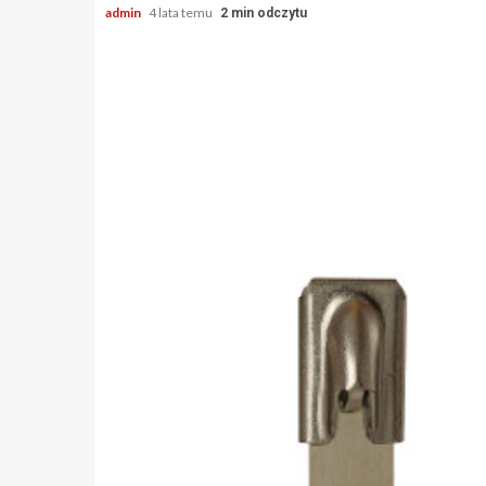
admin
4 lata temu
2 min odczytu