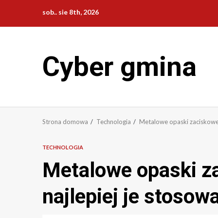
Przejdź
sob.. sie 8th, 2026
do
treści
Cyber gmina
Strona domowa
Technologia
Metalowe opaski zaciskowe 
TECHNOLOGIA
Metalowe opaski z
najlepiej je stosow