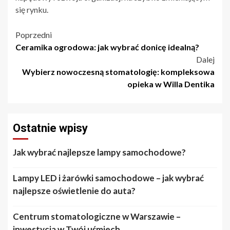
się rynku.
Nawigacja
Poprzedni
Ceramika ogrodowa: jak wybrać donicę idealną?
wpisu
Dalej
Wybierz nowoczesną stomatologię: kompleksowa
opieka w Willa Dentika
Ostatnie wpisy
Jak wybrać najlepsze lampy samochodowe?
Lampy LED i żarówki samochodowe – jak wybrać
najlepsze oświetlenie do auta?
Centrum stomatologiczne w Warszawie –
inwestycja w Twój uśmiech