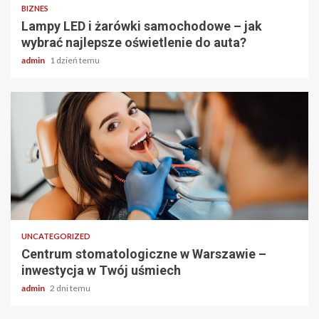
BIZNES
Lampy LED i żarówki samochodowe – jak
wybrać najlepsze oświetlenie do auta?
admin
1 dzień temu
2 min odczytu
UNCATEGORIZED
Centrum stomatologiczne w Warszawie –
inwestycja w Twój uśmiech
admin
2 dni temu