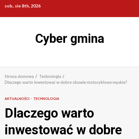
Przejdź
sob.. sie 8th, 2026
do
treści
Cyber gmina
Strona domowa
Technologia
Dlaczego warto inwestować w dobre obuwie motocyklowe męskie?
AKTUALNOŚCI
TECHNOLOGIA
Dlaczego warto
inwestować w dobre