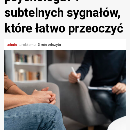
subtelnych sygnałów,
które łatwo przeoczyć
admin
1 rok temu
3 min odczytu