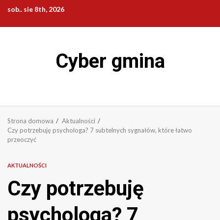
Przejdź
sob.. sie 8th, 2026
do
treści
Cyber gmina
Strona domowa
Aktualności
Czy potrzebuję psychologa? 7 subtelnych sygnałów, które łatwo
przeoczyć
AKTUALNOŚCI
Czy potrzebuję
psychologa? 7