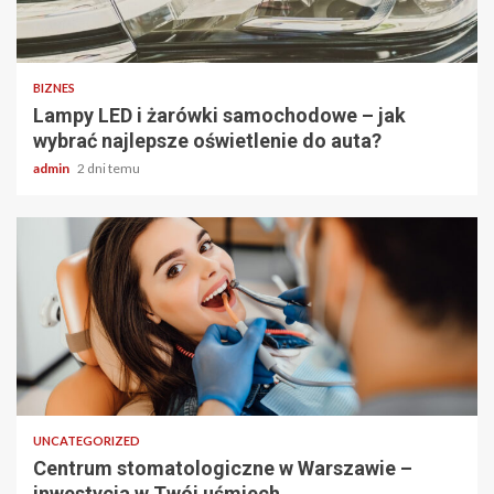
2 min odczytu
BIZNES
Lampy LED i żarówki samochodowe – jak
wybrać najlepsze oświetlenie do auta?
admin
2 dni temu
2 min odczytu
UNCATEGORIZED
Centrum stomatologiczne w Warszawie –
inwestycja w Twój uśmiech