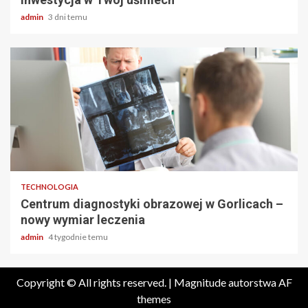
admin
3 dni temu
2 min odczytu
TECHNOLOGIA
Centrum diagnostyki obrazowej w Gorlicach –
nowy wymiar leczenia
admin
4 tygodnie temu
Copyright © All rights reserved.
|
Magnitude
autorstwa AF
themes